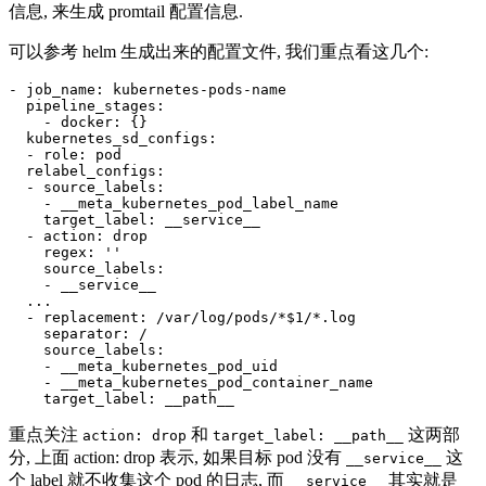
信息, 来生成 promtail 配置信息.
可以参考 helm 生成出来的配置文件, 我们重点看这几个:
- 
job_name
:
kubernetes-pods-name
pipeline_stages
:
- 
docker
:
{}
kubernetes_sd_configs
:
- 
role
:
pod
relabel_configs
:
- 
source_labels
:
- 
__meta_kubernetes_pod_label_name
target_label
:
__service__
- 
action
:
drop
regex
:
''
source_labels
:
- 
__service__
...
- 
replacement
:
/var/log/pods/*$1/*.log
separator
:
/
source_labels
:
- 
__meta_kubernetes_pod_uid
- 
__meta_kubernetes_pod_container_name
target_label
:
__path__
重点关注
和
这两部
action: drop
target_label: __path__
分, 上面 action: drop 表示, 如果目标 pod 没有
这
__service__
个 label 就不收集这个 pod 的日志, 而
其实就是
__service__