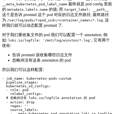
最终就是 pod config 里面
__meta_kubernetes_pod_label_name
的
的值; 而
metadata.labels.name
target_label: __path__
这个是告诉 promtail 这个 pod 对应的日志文件路径, 最终路径
为
. 这
/var/log/pods/*<pod_uid>/<container_name>/*.log
样我们就可以动态配置 promtail 了.
对于我们要收集文件的 pod 我们可以配置一个 annotation, 例
如:
, 它有两个
loki.io/logfile: '/mnt/log/winston/*.log'
使命:
告诉 promtail 该收集哪些日志文件
忽略掉没有这条 annotation 的 pod
所以我们可以这样配置:
- 
job_name
:
kubernetes-pods-custom
pipeline_stages
:
kubernetes_sd_configs
:
- 
role
:
pod
relabel_configs
:
# 忽略掉没有 loki.io/logfile annotation 的 pod
- 
action
:
drop
regex
:
''
source_labels
:
- 
__meta_kubernetes_pod_annotation_loki_io_logfile