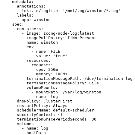
metadata
:
annotations
:
loki.io/logfile
:
'/mnt/log/winston/*.log'
labels
:
app
:
winston
spec
:
containers
:
- 
image
:
zcong/node-log:latest
imagePullPolicy
:
IfNotPresent
name
:
winston
env
:
- 
name
:
FILE
value
:
'true'
resources
:
requests
:
cpu
:
250m
memory
:
100Mi
terminationMessagePath
:
/dev/termination-log
terminationMessagePolicy
:
File
volumeMounts
:
- 
mountPath
:
/var/log/winston
name
:
log
dnsPolicy
:
ClusterFirst
restartPolicy
:
Always
schedulerName
:
default-scheduler
securityContext
:
{}
terminationGracePeriodSeconds
:
30
volumes
:
- 
name
:
log
hostPath
: