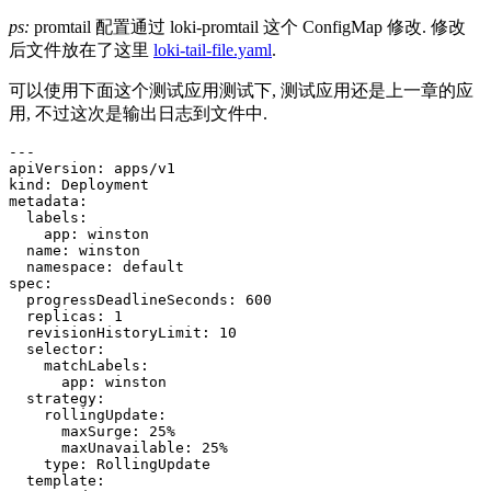
ps:
promtail 配置通过 loki-promtail 这个 ConfigMap 修改. 修改
后文件放在了这里
loki-tail-file.yaml
.
可以使用下面这个测试应用测试下, 测试应用还是上一章的应
用, 不过这次是输出日志到文件中.
---
apiVersion
:
apps/v1
kind
:
Deployment
metadata
:
labels
:
app
:
winston
name
:
winston
namespace
:
default
spec
:
progressDeadlineSeconds
:
600
replicas
:
1
revisionHistoryLimit
:
10
selector
:
matchLabels
:
app
:
winston
strategy
:
rollingUpdate
:
maxSurge
:
25
%
maxUnavailable
:
25
%
type
:
RollingUpdate
template
: