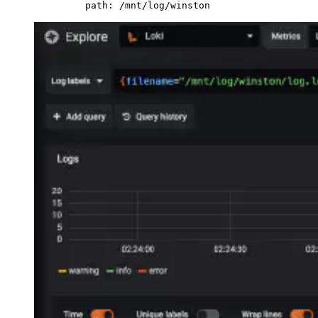
path
:
/mnt/log/winston