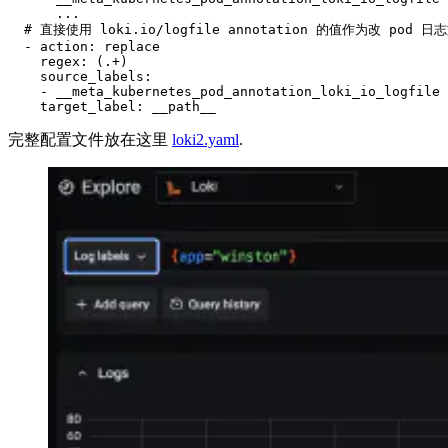
...
# 直接使用 loki.io/logfile annotation 的值作为改 pod 
- 
action
:
replace
regex
:
(.+)
source_labels
:
- 
__meta_kubernetes_pod_annotation_loki_io_logfile
target_label
:
__path__
完整配置文件放在这里
loki2.yaml
.